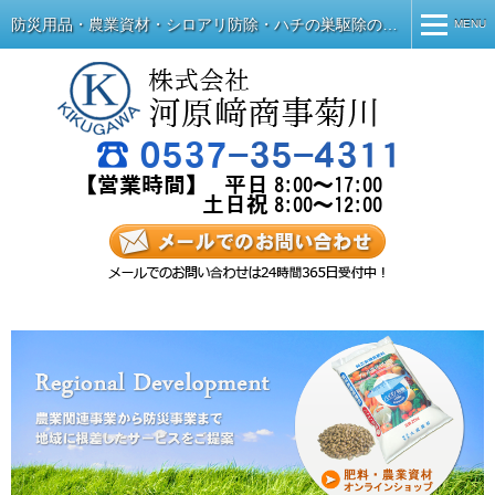
防災用品・農業資材・シロアリ防除・ハチの巣駆除の河原崎商事菊川
MENU
MENU
ホーム
会社概要
事業内容
お問い合わせ
ブログ
肥料オンラインショップ