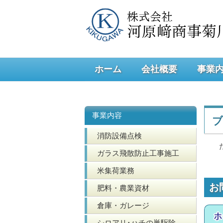
ホーム
会社概要
事業
事業内容
ブ
消防設備点検
ガラス飛散防止工事施工
米集荷業務
お
肥料・農業資材
倉庫・ガレージ
シロアリ･ハチの巣駆除